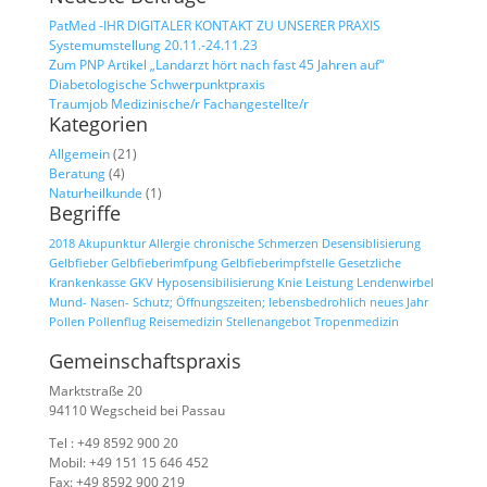
PatMed -IHR DIGITALER KONTAKT ZU UNSERER PRAXIS
Systemumstellung 20.11.-24.11.23
Zum PNP Artikel „Landarzt hört nach fast 45 Jahren auf“
Diabetologische Schwerpunktpraxis
Traumjob Medizinische/r Fachangestellte/r
Kategorien
Allgemein
(21)
Beratung
(4)
Naturheilkunde
(1)
Begriffe
2018
Akupunktur
Allergie
chronische Schmerzen
Desensiblisierung
Gelbfieber
Gelbfieberimfpung
Gelbfieberimpfstelle
Gesetzliche
Krankenkasse
GKV
Hyposensibilisierung
Knie
Leistung
Lendenwirbel
Mund- Nasen- Schutz; Öffnungszeiten; lebensbedrohlich
neues Jahr
Pollen
Pollenflug
Reisemedizin
Stellenangebot
Tropenmedizin
Gemeinschaftspraxis
Marktstraße 20
94110 Wegscheid bei Passau
Tel : +49 8592 900 20
Mobil: +49 151 15 646 452
Fax: +49 8592 900 219