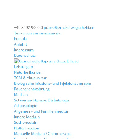
+49 8592 900 20
praxis@erhard-wegscheid.de
Termin online vereinbaren
Kontakt
Anfahrt
Impressum
Datenschutz
Leistungen
Naturheilkunde
TCM & Akupunktur
Biologische Infusions- und Injektionstherapie
Raucherentwöhnung
Medizin
Schwerpunktpraxis Diabetologie
Adiposiologie
Allgemein- und Familienmedizin
Innere Medizin
Suchtmedizin
Notfallmedizin
Manuelle Medizin / Chirotherapie