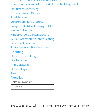
Präventions- und Vorsorgemedizin
Vorsorge,- Herzkreislauf- und Ultraschalldiagnostik
Hautkrebs Screening
Krebsvorsorge (Mann)
ABI-Messung
Lungenfunktionsprüfung
Langzeit-Blutdruck / Langzeit-EKG
Kleine Chirurgie
Kindervorsorgeuntersuchung
G 26.3 Atemschutzuntersuchung
Desensibilisierung
Emissionsfreie Hausbesuche
Beratung
Diabetes-Schulung
Diätberatung
Impfberatung
Diabetologie
Team
Aktuelles
Seite auswählen