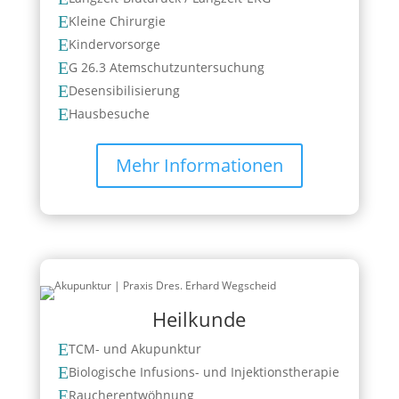
E
Kleine Chirurgie
E
Kindervorsorge
E
G 26.3 Atemschutzuntersuchung
E
Desensibilisierung
E
Hausbesuche
Mehr Informationen
Heilkunde
E
TCM- und Akupunktur
E
Biologische Infusions- und Injektionstherapie
E
Raucherentwöhnung