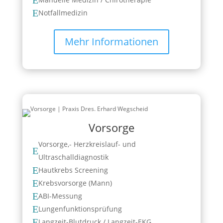
E
Notfallmedizin
Mehr Informationen
Vorsorge
Vorsorge,- Herzkreislauf- und
E
Ultraschalldiagnostik
E
Hautkrebs Screening
E
Krebsvorsorge (Mann)
E
ABI-Messung
E
Lungenfunktionsprüfung
E
Langzeit-Blutdruck / Langzeit-EKG