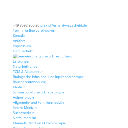
+49 8592 900 20
praxis@erhard-wegscheid.de
Termin online vereinbaren
Kontakt
Anfahrt
Impressum
Datenschutz
Leistungen
Naturheilkunde
TCM & Akupunktur
Biologische Infusions- und Injektionstherapie
Raucherentwöhnung
Medizin
Schwerpunktpraxis Diabetologie
Adiposiologie
Allgemein- und Familienmedizin
Innere Medizin
Suchtmedizin
Notfallmedizin
Manuelle Medizin / Chirotherapie