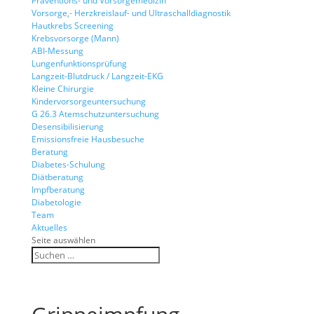
Präventions- und Vorsorgemedizin
Vorsorge,- Herzkreislauf- und Ultraschalldiagnostik
Hautkrebs Screening
Krebsvorsorge (Mann)
ABI-Messung
Lungenfunktionsprüfung
Langzeit-Blutdruck / Langzeit-EKG
Kleine Chirurgie
Kindervorsorgeuntersuchung
G 26.3 Atemschutzuntersuchung
Desensibilisierung
Emissionsfreie Hausbesuche
Beratung
Diabetes-Schulung
Diätberatung
Impfberatung
Diabetologie
Team
Aktuelles
Seite auswählen