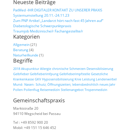
Neueste Beiträge
PatMed -IHR DIGITALER KONTAKT ZU UNSERER PRAXIS
Systemumstellung 20.11.-24.11.23
Zum PNP Artikel „Landarzt hört nach fast 45 Jahren auf“
Diabetologische Schwerpunktpraxis
Traumjob Medizinische/r Fachangestellte/r
Kategorien
Allgemein
(21)
Beratung
(4)
Naturheilkunde
(1)
Begriffe
2018
Akupunktur
Allergie
chronische Schmerzen
Desensiblisierung
Gelbfieber
Gelbfieberimfpung
Gelbfieberimpfstelle
Gesetzliche
Krankenkasse
GKV
Hyposensibilisierung
Knie
Leistung
Lendenwirbel
Mund- Nasen- Schutz; Öffnungszeiten; lebensbedrohlich
neues Jahr
Pollen
Pollenflug
Reisemedizin
Stellenangebot
Tropenmedizin
Gemeinschaftspraxis
Marktstraße 20
94110 Wegscheid bei Passau
Tel : +49 8592 900 20
Mobil: +49 151 15 646 452