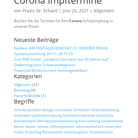
Corona Impftermine
von
Praxis Dr. Erhard
|
Juni 25, 2021
|
Allgemein
Buchen Sie die Termine für Ihre
Corona
-Schutzimpfung in
unserer Praxis.
Neueste Beiträge
PatMed -IHR DIGITALER KONTAKT ZU UNSERER PRAXIS
Systemumstellung 20.11.-24.11.23
Zum PNP Artikel „Landarzt hört nach fast 45 Jahren auf“
Diabetologische Schwerpunktpraxis
Traumjob Medizinische/r Fachangestellte/r
Kategorien
Allgemein
(21)
Beratung
(4)
Naturheilkunde
(1)
Begriffe
2018
Akupunktur
Allergie
chronische Schmerzen
Desensiblisierung
Gelbfieber
Gelbfieberimfpung
Gelbfieberimpfstelle
Gesetzliche
Krankenkasse
GKV
Hyposensibilisierung
Knie
Leistung
Lendenwirbel
Mund- Nasen- Schutz; Öffnungszeiten; lebensbedrohlich
neues Jahr
Pollen
Pollenflug
Reisemedizin
Stellenangebot
Tropenmedizin