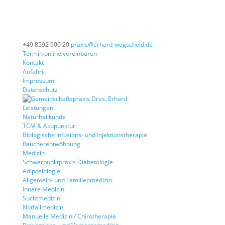
+49 8592 900 20
praxis@erhard-wegscheid.de
Termin online vereinbaren
Kontakt
Anfahrt
Impressum
Datenschutz
Leistungen
Naturheilkunde
TCM & Akupunktur
Biologische Infusions- und Injektionstherapie
Raucherentwöhnung
Medizin
Schwerpunktpraxis Diabetologie
Adiposiologie
Allgemein- und Familienmedizin
Innere Medizin
Suchtmedizin
Notfallmedizin
Manuelle Medizin / Chirotherapie