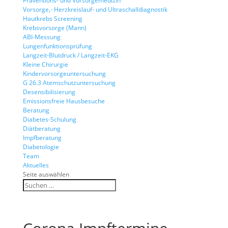
Präventions- und Vorsorgemedizin
Vorsorge,- Herzkreislauf- und Ultraschalldiagnostik
Hautkrebs Screening
Krebsvorsorge (Mann)
ABI-Messung
Lungenfunktionsprüfung
Langzeit-Blutdruck / Langzeit-EKG
Kleine Chirurgie
Kindervorsorgeuntersuchung
G 26.3 Atemschutzuntersuchung
Desensibilisierung
Emissionsfreie Hausbesuche
Beratung
Diabetes-Schulung
Diätberatung
Impfberatung
Diabetologie
Team
Aktuelles
Seite auswählen